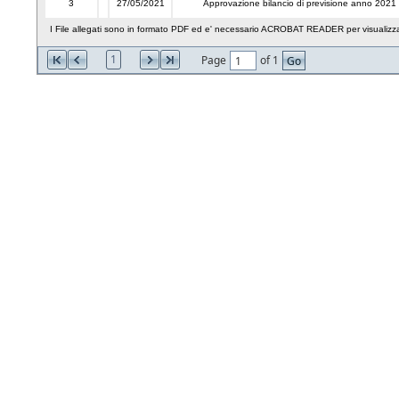
3
27/05/2021
Approvazione bilancio di previsione anno 2021
I File allegati sono in formato PDF ed e' necessario ACROBAT READER per visualizzar
1
Page
of 1