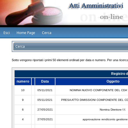
Esci
Home Page
Cerca
Cerca
Sotto vengono riportati i primi 50 elementi ordinati per data e numero. Per una ricerca
Registro d
numero
Data
Oggetto
10
05/11/2021
NOMINA NUOVO COMPONENTE DEL CDA 
9
05/11/2021
PRESA ATTO DIMISSIONI COMPONENTE DEL C
6
27/05/2021
Nomina Direttore f.f.
4
27/05/2021
approvazione rendiconto gestion